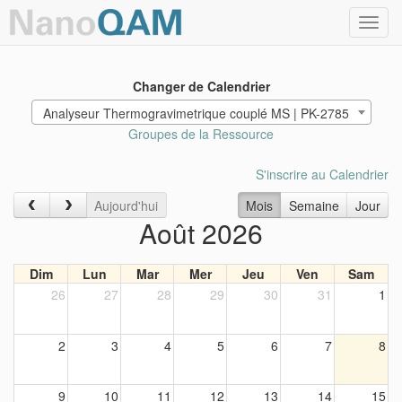
Toggl
navig
Changer de Calendrier
Analyseur Thermogravimetrique couplé MS | PK-2785
Groupes de la Ressource
S'inscrire au Calendrier
Aujourd'hui
Mois
Semaine
Jour
Août 2026
Dim
Lun
Mar
Mer
Jeu
Ven
Sam
26
27
28
29
30
31
1
2
3
4
5
6
7
8
9
10
11
12
13
14
15